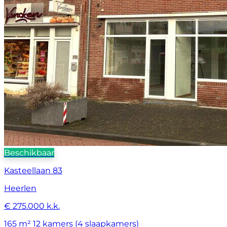
Beschikbaar
Kasteellaan 83
Heerlen
€ 275.000 k.k.
165 m²
12 kamers (4 slaapkamers)