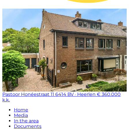
Pastoor Honéestraat 11
6414 BV · Heerlen
€ 360.000
k.k.
Home
Media
In the area
Documents