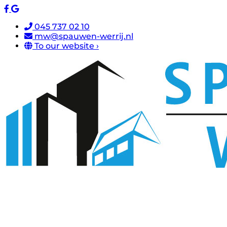
045 737 02 10
mw@spauwen-werrij.nl
To our website ›