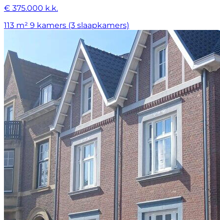
€ 375.000 k.k.
113 m²
9 kamers (3 slaapkamers)