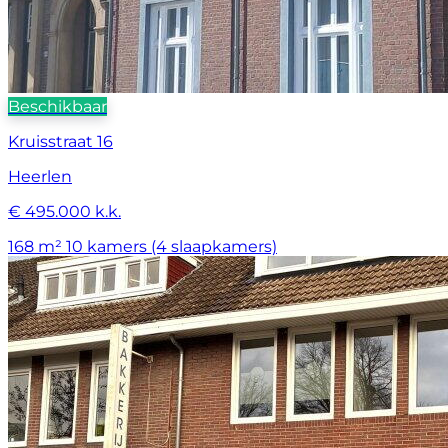
Beschikbaar
Kruisstraat 16
Heerlen
€ 495.000 k.k.
168 m²
10 kamers (4 slaapkamers)