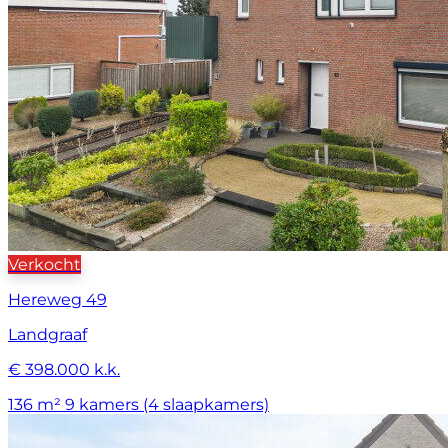
Verkocht
Hereweg 49
Landgraaf
€ 398.000 k.k.
136 m²
9 kamers (4 slaapkamers)