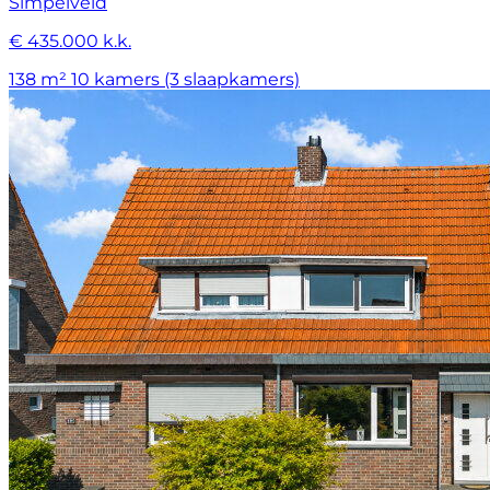
Simpelveld
€ 435.000 k.k.
138 m²
10 kamers (3 slaapkamers)