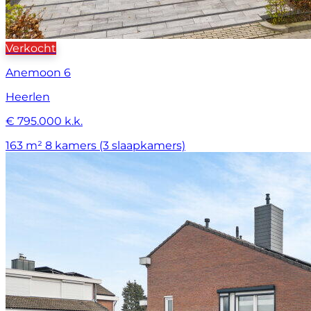
Verkocht
Anemoon 6
Heerlen
€ 795.000 k.k.
163 m²
8 kamers (3 slaapkamers)