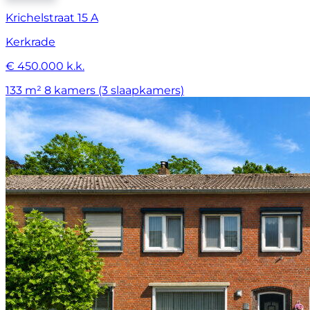
Krichelstraat 15 A
Kerkrade
€ 450.000 k.k.
133 m²
8 kamers (3 slaapkamers)