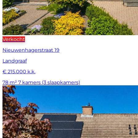
Verkocht
Nieuwenhagerstraat 19
Landgraaf
€ 215.000 k.k.
78 m²
7 kamers (3 slaapkamers)