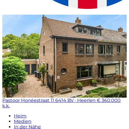
Pastoor Honéestraat 11
6414 BV · Heerlen
€ 360.000
k.k.
Heim
Medien
In der Nähe