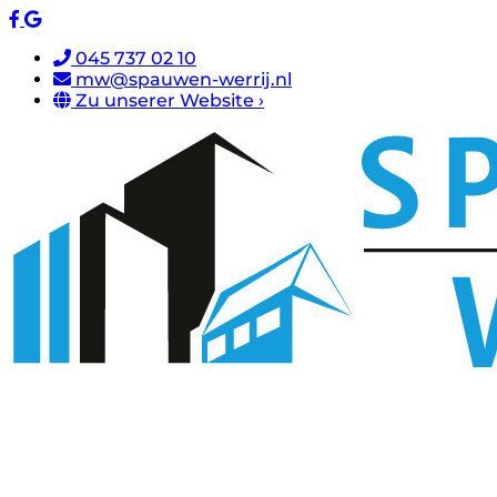
045 737 02 10
mw@spauwen-werrij.nl
Zu unserer Website ›